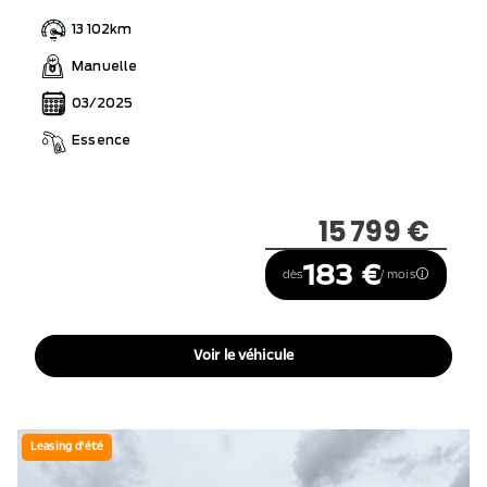
13 102km
Manuelle
03/2025
Essence
15 799 €
183 €
dès
/ mois
Voir le véhicule
Leasing d'été