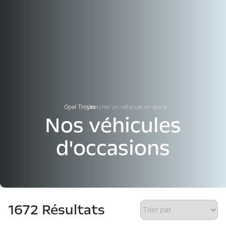
Chercher un véhicule en stock
›
Opel Troyes
Nos véhicules
d'occasions
1672 Résultats