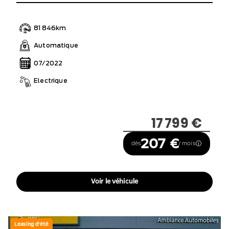
81 846km
Automatique
07/2022
Electrique
17 799 €
207 €
dès
/ mois
Voir le véhicule
Leasing d'été