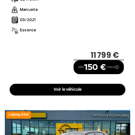
Manuelle
03/2021
Essence
11 799 €
150 €
dès
/ mois
Voir le véhicule
Leasing d'été