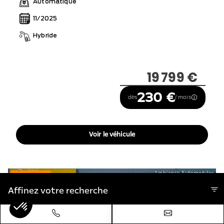
Automatique
11/2025
Hybride
19 799 €
230 €
dès
/ mois
Voir le véhicule
Leasing d'été
Affinez votre recherche